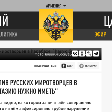
АРМЕНИЯ
ИЙ
Ц
АЛИТИКА
ЭФИР
ФОТО: RUSSIAN LOOK/GLOBALLOOKPRESS
ПОДПИШИТЕСЬ:
ТИВ РУССКИХ МИРОТВОРЦЕВ В
НТАЗИЮ НУЖНО ИМЕТЬ”
а видео, на котором запечатлён совершенно
то на нём зафиксировано грубое нарушение