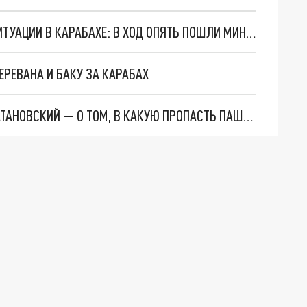
АЗЕРБАЙДЖАН ИДЁТ ПО ПУТИ ОБОСТРЕНИЯ СИТУАЦИИ В КАРАБАХЕ: В ХОД ОПЯТЬ ПОШЛИ МИНОМЁТЫ
 ЕРЕВАНА И БАКУ ЗА КАРАБАХ
"СДАЧА КАРАБАХА — ЭТО ЛИШЬ НАЧАЛО": САТАНОВСКИЙ — О ТОМ, В КАКУЮ ПРОПАСТЬ ПАШИНЯН ВЕДЁТ АРМЕНИЮ