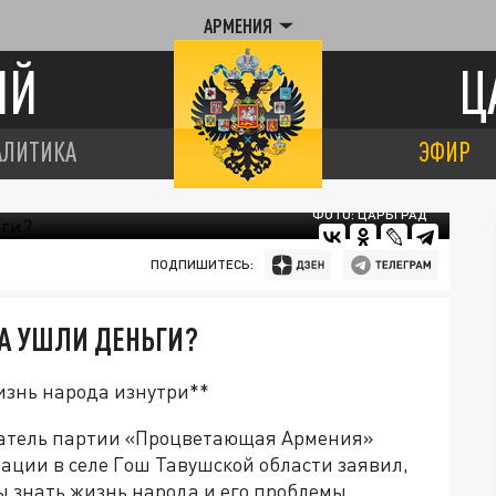
АРМЕНИЯ
ИЙ
Ц
АЛИТИКА
ЭФИР
ФОТО: ЦАРЬГРАД
ПОДПИШИТЕСЬ:
ДА УШЛИ ДЕНЬГИ?
изнь народа изнутри**
датель партии «Процветающая Армения»
ации в селе Гош Тавушской области заявил,
ы знать жизнь народа и его проблемы