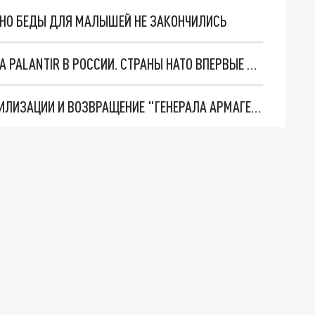
. НО БЕДЫ ДЛЯ МАЛЫШЕЙ НЕ ЗАКОНЧИЛИСЬ
"ОЧЕНЬ ПЛОХИЕ НОВОСТИ": БОЛЬШАЯ ОШИБКА PALANTIR В РОССИИ. СТРАНЫ НАТО ВПЕРВЫЕ ЗА СВО ОСТАНОВИЛИ ПОСТАВКИ ОРУЖИЯ. ВСУ ТЕРЯЮТ ПРИГРАНИЧЬЕ?
ТРИ ГЛАВНЫХ ИНСАЙДА ОБ СВО. ОТМЕНА МОБИЛИЗАЦИИ И ВОЗВРАЩЕНИЕ "ГЕНЕРАЛА АРМАГЕДДОНА"? ОТЛИЧНЫЕ НОВОСТИ, КОТОРЫЕ ЖДАЛИ ВСЕ