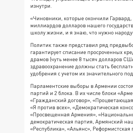
изнутри.
«Чиновники, которые окончили Гарвард, п
миллиардов долларов нашего государстве
школу жизни, и я знаю, что нужно народу
Политик также представил ряд предвыбо
гарантирует списание просроченных кре
драмов (чуть менее 8 тысяч долларов США
здравоохранение должны стать бесплат
удобрения с учетом их значительного по
Парламентские выборы в Армении состоят
партий и 2 блока. В их числе блоки «Ар
«Гражданский договор», «Процветающая
«Я против всех», «Демократическая кон
«Просвещенная Армения», «Национально
демократическая партия, Армянский нац
«Республика», «Альянс», Реформистская 