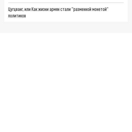
Цугцванг, или Как жизни армян стали "разменной монетой"
политиков