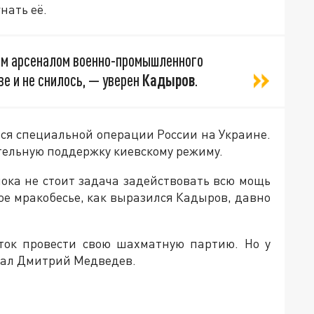
нать её.
ым арсеналом военно-промышленного
ве и не снилось, — уверен
Кадыров
.
лся специальной операции России на Украине.
тельную поддержку киевскому режиму.
пока не стоит задача задействовать всю мощь
ое мракобесье, как выразился Кадыров, давно
ток провести свою шахматную партию. Но у
азал Дмитрий Медведев.