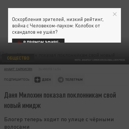
Оскорбления зрителей, низкий рейтинг,
война с Человеком-пауком: Колобок от
скандалов не ушёл?
В ПРЯМОМ ЭФИРЕ:
ОБЩЕСТВО
ФОТО: ANATOLY LOMOKHOV/GLOBALLOOKPRESS
АНАИТ САРКИСЯН
26 ИЮЛЯ 14:54
ПОДПИШИТЕСЬ:
Даня Милохин показал поклонникам свой
новый имидж
Блогер теперь ходит по улице с чёрными
волосами