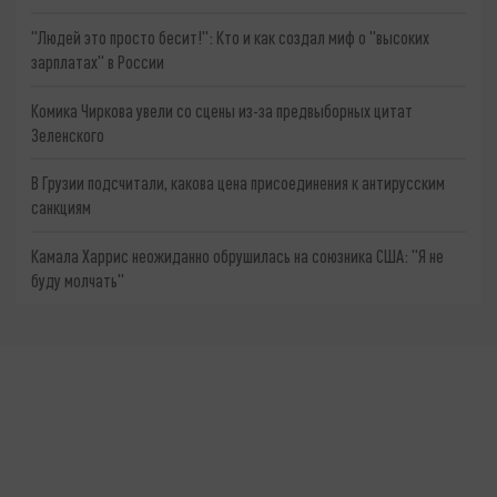
"Людей это просто бесит!": Кто и как создал миф о "высоких
зарплатах" в России
Комика Чиркова увели со сцены из-за предвыборных цитат
Зеленского
В Грузии подсчитали, какова цена присоединения к антирусским
санкциям
Камала Харрис неожиданно обрушилась на союзника США: "Я не
буду молчать"