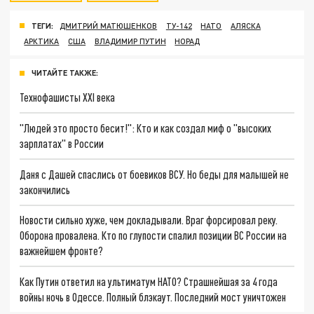
ТЕГИ:
ДМИТРИЙ МАТЮШЕНКОВ
ТУ-142
НАТО
АЛЯСКА
АРКТИКА
США
ВЛАДИМИР ПУТИН
НОРАД
ЧИТАЙТЕ ТАКЖЕ:
Технофашисты XXI века
"Людей это просто бесит!": Кто и как создал миф о "высоких
зарплатах" в России
Даня с Дашей спаслись от боевиков ВСУ. Но беды для малышей не
закончились
Новости сильно хуже, чем докладывали. Враг форсировал реку.
Оборона провалена. Кто по глупости спалил позиции ВС России на
важнейшем фронте?
Как Путин ответил на ультиматум НАТО? Страшнейшая за 4 года
войны ночь в Одессе. Полный блэкаут. Последний мост уничтожен