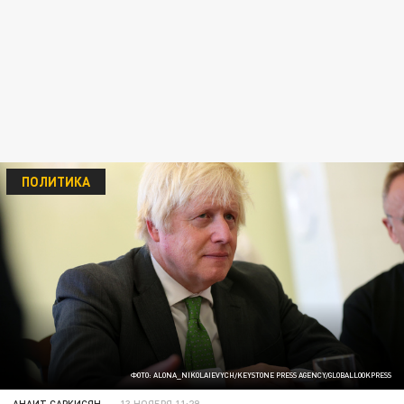
ПОЛИТИКА
ФОТО: ALONA_NIKOLAIEVYCH/KEYSTONE PRESS AGENCY/GLOBALLOOKPRESS
АНАИТ САРКИСЯН
13 НОЯБРЯ 11:29