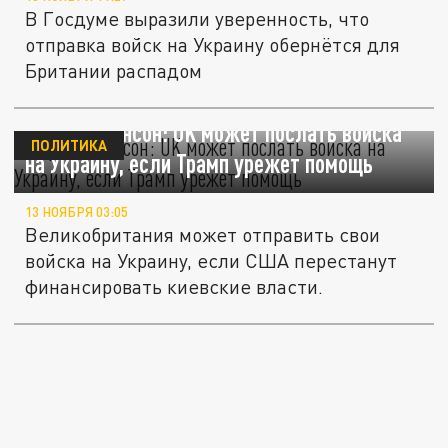
В Госдуме выразили уверенность, что
отправка войск на Украину обернётся для
Британии распадом
Борис Джонсон: UK может послать войска
ПОЛИТИКА
на Украину, если Трамп урежет помощь
13 НОЯБРЯ 03:05
Великобритания может отправить свои
войска на Украину, если США перестанут
финансировать киевские власти.