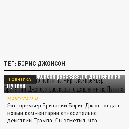
ТЕГ: БОРИС ДЖОНСОН
"Заставить его пойти на мир": экс-премьер
Британии Джонсон рассказал о давлении на
ПОЛИТИКА
Путина
20 АВГУСТА 08:46
Экс-премьер Британии Борис Джонсон дал
новый комментарий относительно
действий Трампа. Он отметил, что...