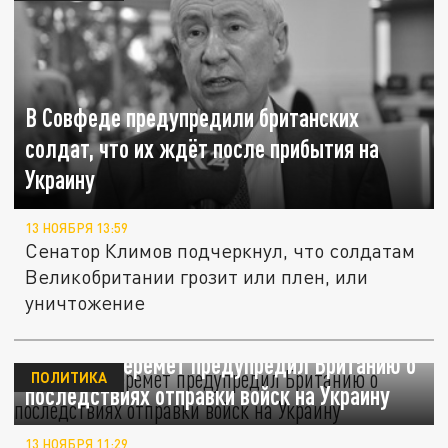
В Совфеде предупредили британских
солдат, что их ждёт после прибытия на
Украину
13 НОЯБРЯ 13:59
Сенатор Климов подчеркнул, что солдатам
Великобритании грозит или плен, или
уничтожение
Депутат Шеремет предупредил Британию о
ПОЛИТИКА
последствиях отправки войск на Украину
13 НОЯБРЯ 11:29