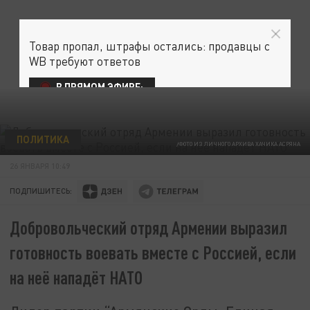
Товар пропал, штрафы остались: продавцы с
WB требуют ответов
В ПРЯМОМ ЭФИРЕ:
ПОЛИТИКА
/ФОТО ИЗ ЛИЧНОГО АРХИВА ХАЧИКА АСРЯНА
26 ЯНВАРЯ 10:49
ПОДПИШИТЕСЬ:
Добровольческий отряд Армении выразил
готовность воевать вместе с Россией, если
на неё нападёт НАТО