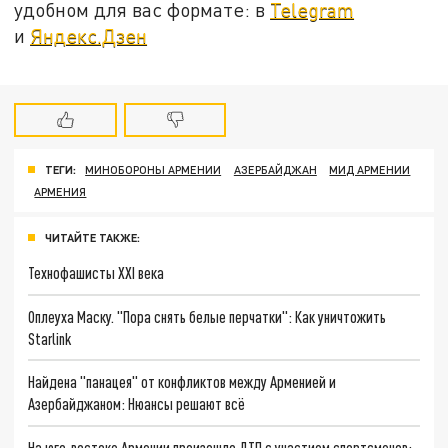
удобном для вас формате: в
Telegram
и
Яндекс.Дзен
ТЕГИ:
МИНОБОРОНЫ АРМЕНИИ
АЗЕРБАЙДЖАН
МИД АРМЕНИИ
АРМЕНИЯ
ЧИТАЙТЕ ТАКЖЕ:
Технофашисты XXI века
Оплеуха Маску. "Пора снять белые перчатки": Как уничтожить
Starlink
Найдена "панацея" от конфликтов между Арменией и
Азербайджаном: Нюансы решают всё
На юго-востоке Армении произошло ДТП с участием спортсменов: