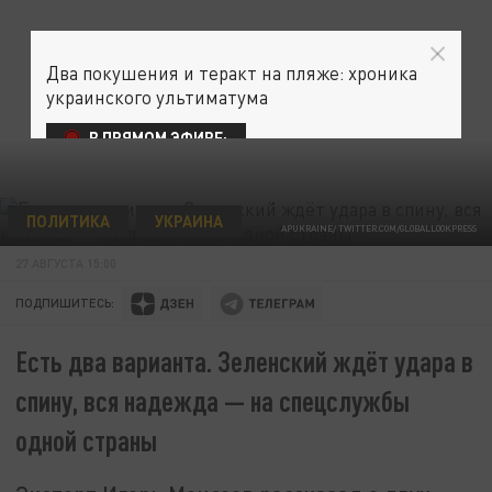
Два покушения и теракт на пляже: хроника
украинского ультиматума
В ПРЯМОМ ЭФИРЕ:
ПОЛИТИКА
УКРАИНА
APUKRAINE/ TWITTER.COM/GLOBALLOOKPRESS
27 АВГУСТА 15:00
ПОДПИШИТЕСЬ:
Есть два варианта. Зеленский ждёт удара в
спину, вся надежда — на спецслужбы
одной страны