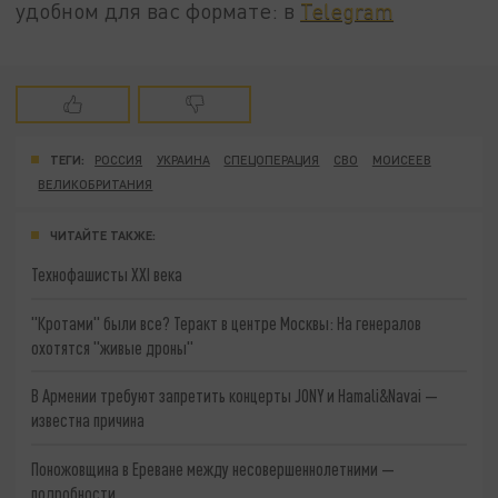
удобном для вас формате: в
Telegram
ТЕГИ:
РОССИЯ
УКРАИНА
СПЕЦОПЕРАЦИЯ
СВО
МОИСЕЕВ
ВЕЛИКОБРИТАНИЯ
ЧИТАЙТЕ ТАКЖЕ:
Технофашисты XXI века
"Кротами" были все? Теракт в центре Москвы: На генералов
охотятся "живые дроны"
В Армении требуют запретить концерты JONY и Hamali&Navai —
известна причина
Поножовщина в Ереване между несовершеннолетними —
подробности