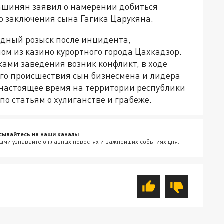
ашинян заявил о намерении добиться
о заключения сына Гагика Царукяна.
одный розыск после инцидента,
ном из казино курортного города Цахкадзор.
ами заведения возник конфликт, в ходе
ого происшествия сын бизнесмена и лидера
настоящее время на территории республики
по статьям о хулиганстве и грабеже.
сывайтесь на наши каналы
ыми узнавайте о главных новостях и важнейших событиях дня.