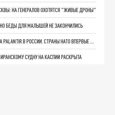
ОСКВЫ: НА ГЕНЕРАЛОВ ОХОТЯТСЯ "ЖИВЫЕ ДРОНЫ"
. НО БЕДЫ ДЛЯ МАЛЫШЕЙ НЕ ЗАКОНЧИЛИСЬ
"ОЧЕНЬ ПЛОХИЕ НОВОСТИ": БОЛЬШАЯ ОШИБКА PALANTIR В РОССИИ. СТРАНЫ НАТО ВПЕРВЫЕ ЗА СВО ОСТАНОВИЛИ ПОСТАВКИ ОРУЖИЯ. ВСУ ТЕРЯЮТ ПРИГРАНИЧЬЕ?
О ИРАНСКОМУ СУДНУ НА КАСПИИ РАСКРЫТА