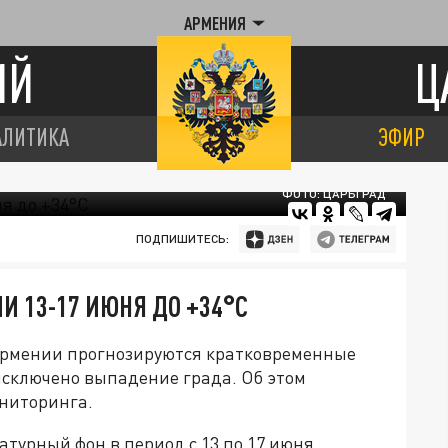
АРМЕНИЯ
ИЙ
Ц
АЛИТИКА
ЭФИР
ФОТО: ЦАРЬГРАД
ПОДПИШИТЕСЬ:
И 13-17 ИЮНЯ ДО +34°С
 Армении прогнозируются кратковременные
исключено выпадение града. Об этом
ниторинга.
атурный фон в период с 13 по 17 июня