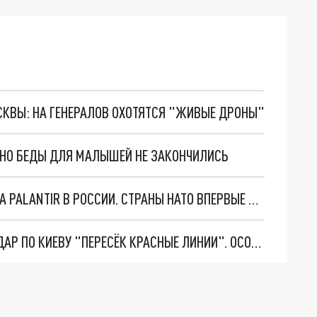
ОСКВЫ: НА ГЕНЕРАЛОВ ОХОТЯТСЯ "ЖИВЫЕ ДРОНЫ"
. НО БЕДЫ ДЛЯ МАЛЫШЕЙ НЕ ЗАКОНЧИЛИСЬ
"ОЧЕНЬ ПЛОХИЕ НОВОСТИ": БОЛЬШАЯ ОШИБКА PALANTIR В РОССИИ. СТРАНЫ НАТО ВПЕРВЫЕ ЗА СВО ОСТАНОВИЛИ ПОСТАВКИ ОРУЖИЯ. ВСУ ТЕРЯЮТ ПРИГРАНИЧЬЕ?
"ТЕРПЕНИЕ ПУТИНА ЛОПНУЛО". РЕКОРДНЫЙ УДАР ПО КИЕВУ "ПЕРЕСЁК КРАСНЫЕ ЛИНИИ". ОСОБЫЕ СПЕЦЫ КНДР НА ЛБС? ТАЙНЫЕ ПЕРЕГОВОРЫ ЕВРОПЫ И МОСКВЫ