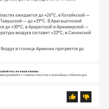
бластях ожидается до +26°С, в Котайкской —
в Тавушской — до +29°С. В Арагацотнской
я до +30°С, в Араратской и Армавирской —
ература воздуха составит +33°С, в Сюникской
 Воздух в столице Армении прогреется до
сывайтесь на наши каналы
ыми узнавайте о главных новостях и важнейших событиях дня.