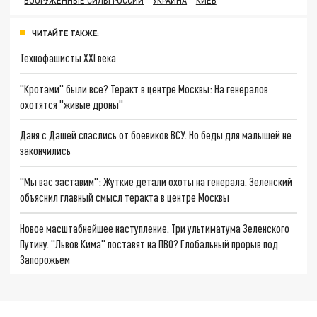
ВООРУЖЁННЫЕ СИЛЫ РОССИИ
УКРАИНА
КИЕВ
ЧИТАЙТЕ ТАКЖЕ:
Технофашисты XXI века
"Кротами" были все? Теракт в центре Москвы: На генералов
охотятся "живые дроны"
Даня с Дашей спаслись от боевиков ВСУ. Но беды для малышей не
закончились
"Мы вас заставим": Жуткие детали охоты на генерала. Зеленский
объяснил главный смысл теракта в центре Москвы
Новое масштабнейшее наступление. Три ультиматума Зеленского
Путину. "Львов Кима" поставят на ПВО? Глобальный прорыв под
Запорожьем