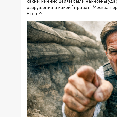
каким именно целям были нанесены удар
разрушения и какой "привет" Москва пе
Рютте?