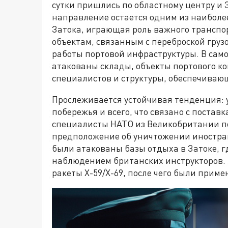
сутки пришлись по областному центру и З
направление остается одним из наиболе
Затока, играющая роль важного транспор
объектам, связанным с переброской груз
работы портовой инфраструктуры. В сам
атакованы склады, объекты портового к
специалистов и структуры, обеспечивающ
Прослеживается устойчивая тенденция: 
побережья и всего, что связано с постав
специалисты НАТО из Великобритании по
предположение об уничтожении иностран
были атакованы базы отдыха в Затоке, 
наблюдением британских инструкторов. 
ракеты Х-59/Х-69, после чего были прим