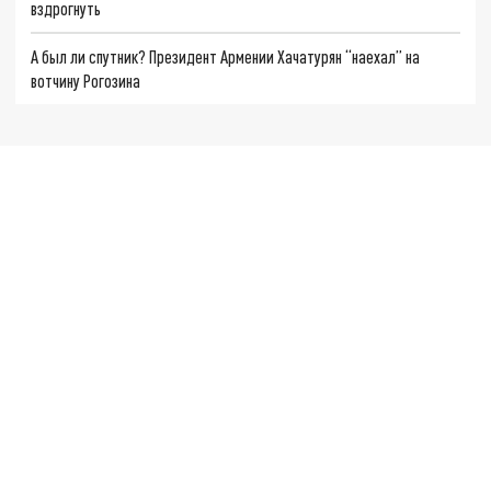
вздрогнуть
А был ли спутник? Президент Армении Хачатурян “наехал” на
вотчину Рогозина