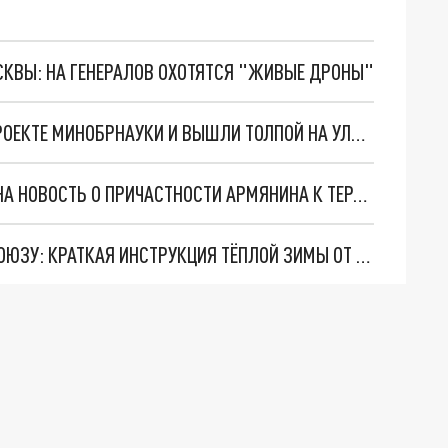
ОСКВЫ: НА ГЕНЕРАЛОВ ОХОТЯТСЯ "ЖИВЫЕ ДРОНЫ"
СТУДЕНТЫ АРМЕНИИ УЗНАЛИ О СЕКРЕТНОМ ПРОЕКТЕ МИНОБРНАУКИ И ВЫШЛИ ТОЛПОЙ НА УЛИЦЫ
ГЕНПРОКУРАТУРА АРМЕНИИ ОТРЕАГИРОВАЛА НА НОВОСТЬ О ПРИЧАСТНОСТИ АРМЯНИНА К ТЕРАКТУ НА КРЫМСКОМ МОСТУ
ПУТИН “ЗАБИЛ ГОЛ” И ПЕРЕДАЛ “МЯЧ” ЕВРОСОЮЗУ: КРАТКАЯ ИНСТРУКЦИЯ ТЁПЛОЙ ЗИМЫ ОТ РУССКОГО ЛИДЕРА