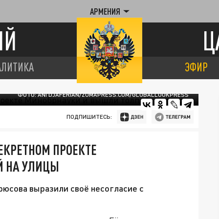
АРМЕНИЯ
ИЙ
Ц
АЛИТИКА
ЭФИР
ФОТО: ANI DJAFERIAN/ZUMAPRESS.COM/GLOBALLOOKPRESS
ПОДПИШИТЕСЬ:
ЕКРЕТНОМ ПРОЕКТЕ
Й НА УЛИЦЫ
рюсова выразили своё несогласие с