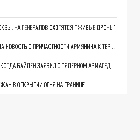
ОСКВЫ: НА ГЕНЕРАЛОВ ОХОТЯТСЯ "ЖИВЫЕ ДРОНЫ"
ГЕНПРОКУРАТУРА АРМЕНИИ ОТРЕАГИРОВАЛА НА НОВОСТЬ О ПРИЧАСТНОСТИ АРМЯНИНА К ТЕРАКТУ НА КРЫМСКОМ МОСТУ
WT: ВОЛОСЫ ГРАЖДАН США ВСТАЛИ ДЫБОМ, КОГДА БАЙДЕН ЗАЯВИЛ О “ЯДЕРНОМ АРМАГЕДДОНЕ”
ЖАН В ОТКРЫТИИ ОГНЯ НА ГРАНИЦЕ