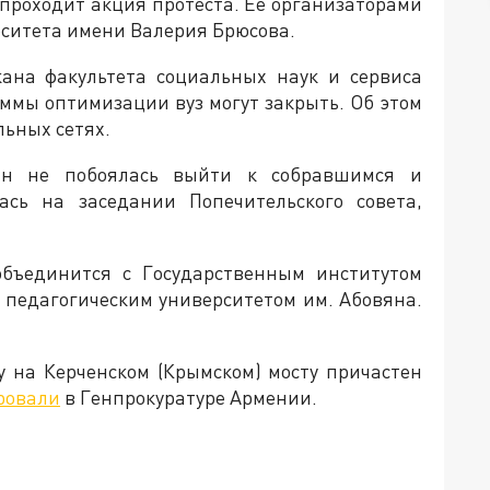
 проходит акция протеста. Её организаторами
рситета имени Валерия Брюсова.
ана факультета социальных наук и сервиса
аммы оптимизации вуз могут закрыть. Об этом
льных сетях.
ян не побоялась выйти к собравшимся и
лась на заседании Попечительского совета,
 объединится с Государственным институтом
с педагогическим университетом им. Абовяна.
у на Керченском (Крымском) мосту причастен
ровали
в Генпрокуратуре Армении.