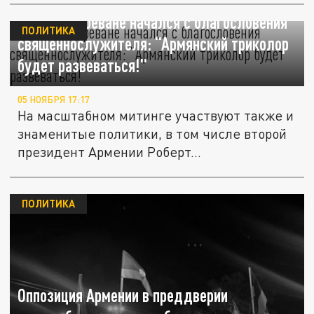
Митинг в Ереване начался с благословения
ПОЛИТИКА
священнослужителя: “Армянский триколор
будет развеваться!"
05 НОЯБРЯ 17:17
На масштабном митинге участвуют также и
знаменитые политики, в том числе второй
президент Армении Роберт...
ПОЛИТИКА
Оппозиция Армении в преддверии