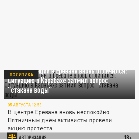
Посол Франции в Ереване вновь отличился:
ПОЛИТИКА
Ситуацию в Карабахе затмил вопрос
“стакана воды”
05 АВГУСТА 12:53
В центре Еревана вновь неспокойно.
Пятничным днём активисты провели
акцию протеста
18+
АВТОРИЗАЦИЯ