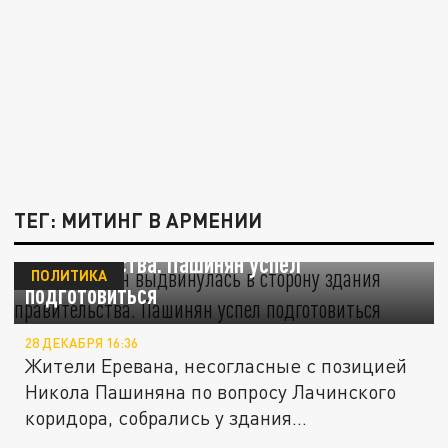
ТЕГ: МИТИНГ В АРМЕНИИ
Толпа армян выдвинулась в сторону здания
правительства. Пашинян успел
ПОЛИТИКА
подготовиться
28 ДЕКАБРЯ 16:36
Жители Еревана, несогласные с позицией
Никола Пашиняна по вопросу Лачинского
коридора, собрались у здания...