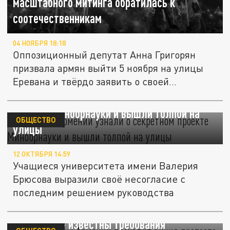
масштабного митинга обратилась к
соотечественникам
04 НОЯБРЯ 18:18
Оппозиционный депутат Анна Григорян
призвала армян выйти 5 ноября на улицы
Еревана и твёрдо заявить о своей...
Студенты Армении узнали о секретном
проекте Минобрнауки и вышли толпой на
ОБЩЕСТВО
улицы
12 ОКТЯБРЯ 14:59
Учащиеся университета имени Валерия
Брюсова выразили своё несогласие с
последним решением руководства
У Минобороны Армении проходит акция
протеста — известны требования