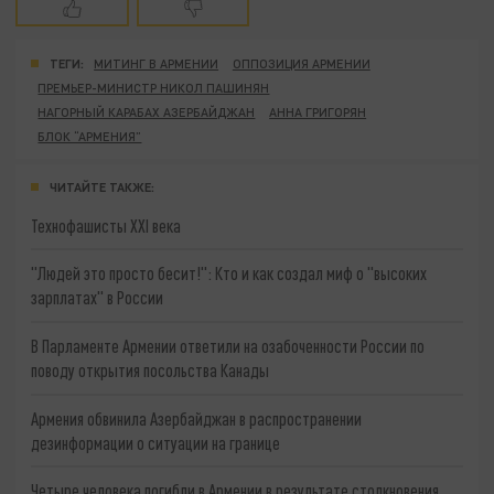
ТЕГИ:
МИТИНГ В АРМЕНИИ
ОППОЗИЦИЯ АРМЕНИИ
ПРЕМЬЕР-МИНИСТР НИКОЛ ПАШИНЯН
НАГОРНЫЙ КАРАБАХ АЗЕРБАЙДЖАН
АННА ГРИГОРЯН
БЛОК “АРМЕНИЯ”
ЧИТАЙТЕ ТАКЖЕ:
Технофашисты XXI века
"Людей это просто бесит!": Кто и как создал миф о "высоких
зарплатах" в России
В Парламенте Армении ответили на озабоченности России по
поводу открытия посольства Канады
Армения обвинила Азербайджан в распространении
дезинформации о ситуации на границе
Четыре человека погибли в Армении в результате столкновения