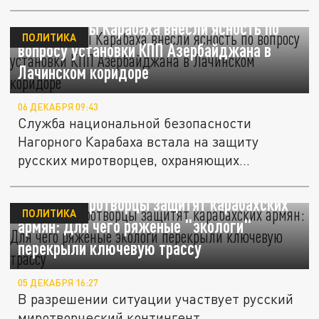
Спецслужбы Карабаха внесли ясность по
ПОЛИТИКА
вопросу установки КПП Азербайджана в
Лачинском коридоре
06 ДЕКАБРЯ 09:43
Служба национальной безопасности
Нагорного Карабаха встала на защиту
русских миротворцев, охраняющих...
Русские миротворцы защитят карабахских
ПОЛИТИКА
армян: Для чего ряженые "экологи"
перекрыли ключевую трассу
05 ДЕКАБРЯ 16:27
В разрешении ситуации участвует русский
миротворческий контингент,