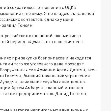
ений сократилось, отношения с ОДКБ
изменений я не вижу. Я не владею актуальной
ссийских контактов, однако у меня
 заявил Тоноян.
о-российских отношений, экс-министр
сный период. «Думаю, в отношениях есть
ениях при закупке боеприпасов и находится
антами того же уголовного дела проходят
Вооруженных сил Армении Артак Давтян, экс-
ан Галстян, бывший начальник управления
Мурадян, начальник службы авиационно-
иации Артем Амбарян, главный инженер
а также предприниматель Давид Галстян,
стны к закупке непригодных авиационных