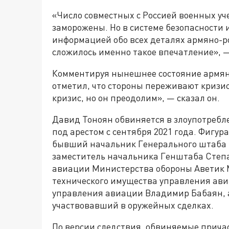
«Число совместных с Россией военных уч
заморожены. Но в системе безопасности 
информацией обо всех деталях армяно-ро
сложилось именно такое впечатление», —
Комментируя нынешнее состояние армян
отметил, что стороны переживают кризи
кризис, но он преодолим», — сказал он.
Давид Тоноян обвиняется в злоупотребл
под арестом с сентября 2021 года. Фигур
бывший начальник Генерального штаба 
заместитель начальника Генштаба Степ
авиации Министерства обороны Аветик 
технического имущества управления ав
управления авиации Владимир Бабаян, 
участвовавший в оружейных сделках.
По версии следствия, обвиняемые прича