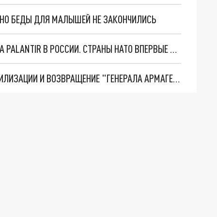
. НО БЕДЫ ДЛЯ МАЛЫШЕЙ НЕ ЗАКОНЧИЛИСЬ
"ОЧЕНЬ ПЛОХИЕ НОВОСТИ": БОЛЬШАЯ ОШИБКА PALANTIR В РОССИИ. СТРАНЫ НАТО ВПЕРВЫЕ ЗА СВО ОСТАНОВИЛИ ПОСТАВКИ ОРУЖИЯ. ВСУ ТЕРЯЮТ ПРИГРАНИЧЬЕ?
ТРИ ГЛАВНЫХ ИНСАЙДА ОБ СВО. ОТМЕНА МОБИЛИЗАЦИИ И ВОЗВРАЩЕНИЕ "ГЕНЕРАЛА АРМАГЕДДОНА"? ОТЛИЧНЫЕ НОВОСТИ, КОТОРЫЕ ЖДАЛИ ВСЕ