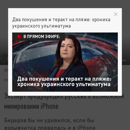
Два покушения и теракт на пляже: хроника
украинского ультиматума
В ПРЯМОМ ЭФИРЕ:
ОБЩЕСТВО
ФОТО: SERENE LEE/KEYSTONE PRESS AGENCY/GLOBALLOOKPRESS
АНАИТ САРКИСЯН
19 СЕНТЯБРЯ 14:16
ПОДПИШИТЕСЬ:
Эксперт предупредил русских о возможном
минировании iPhone
Бедеров бы не удивился, если бы
взрывчатка появилась и в iPhone