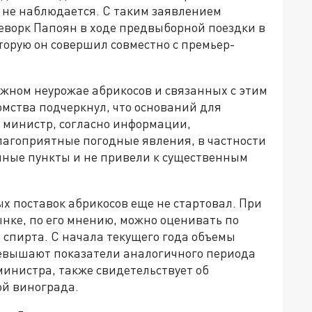
 не наблюдается. С таким заявлением
ворк Папоян в ходе предвыборной поездки в
торую он совершил совместно с премьер-
ожном неурожае абрикосов и связанных с этим
омства подчеркнул, что оснований для
л министр, согласно информации,
лагоприятные погодные явления, в частности
нные пункты и не привели к существенным
ых поставок абрикосов еще не стартовал. При
нке, по его мнению, можно оценивать по
 спирта. С начала текущего года объемы
ревышают показатели аналогичного периода
министра, также свидетельствует об
ой винограда.