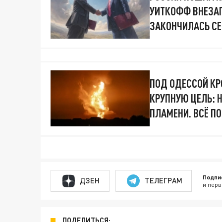
УИТКОФФ ВНЕЗАП
ЗАКОНЧИЛАСЬ С
ПОД ОДЕССОЙ К
КРУПНУЮ ЦЕЛЬ: 
ПЛАМЕНИ. ВСЁ П
Подпи
ДЗЕН
ТЕЛЕГРАМ
и перв
ПОДЕЛИТЬСЯ: