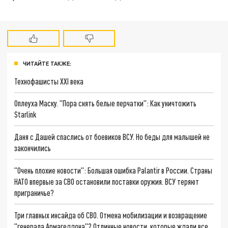
ЧИТАЙТЕ ТАКЖЕ:
Технофашисты XXI века
Оплеуха Маску. "Пора снять белые перчатки": Как уничтожить
Starlink
Даня с Дашей спаслись от боевиков ВСУ. Но беды для малышей не
закончились
"Очень плохие новости": Большая ошибка Palantir в России. Страны
НАТО впервые за СВО остановили поставки оружия. ВСУ теряют
приграничье?
Три главных инсайда об СВО. Отмена мобилизации и возвращение
"генерала Армагеддона"? Отличные новости, которые ждали все