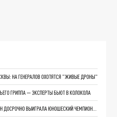
ОСКВЫ: НА ГЕНЕРАЛОВ ОХОТЯТСЯ "ЖИВЫЕ ДРОНЫ"
ЬЕГО ГРИППА — ЭКСПЕРТЫ БЬЮТ В КОЛОКОЛА
АРМЯНСКАЯ ШАХМАТИСТКА МАРИАМ МКРТЧЯН ДОСРОЧНО ВЫИГРАЛА ЮНОШЕСКИЙ ЧЕМПИОНАТ ЕВРОПЫ В ТУРЦИИ