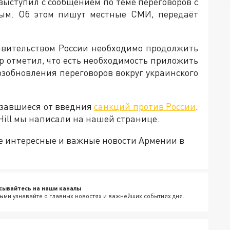
ыступил с сообщением по теме переговоров с
ным. Об этом пишут местные СМИ, передаёт
равительством России необходимо продолжить
р отметил, что есть необходимость приложить
зобновления переговоров вокруг украинского
казавшиеся от введния
санкций против России
.
Hill мы написали на нашей странице.
е интересные и важные новости Армении в
сывайтесь на наши каналы
ыми узнавайте о главных новостях и важнейших событиях дня.