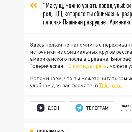
“Макунц, можно узнать повод улыбки
ред. ЦГ)
, которого ты обнимаешь, раз
папочка Пашинян разрушает Армению.
Здесь нельзя не напомнить о переживан
источники из официальных кругов расск
американского посла в Ереване. Биограф
“феерическая”.
О ком идёт речь
, можете 
Напоминаем, что вы можете читать самы
удобном для вас формате: в
Telegram
Подпи
ДЗЕН
ТЕЛЕГРАМ
и перв
ПОДЕЛИТЬСЯ: