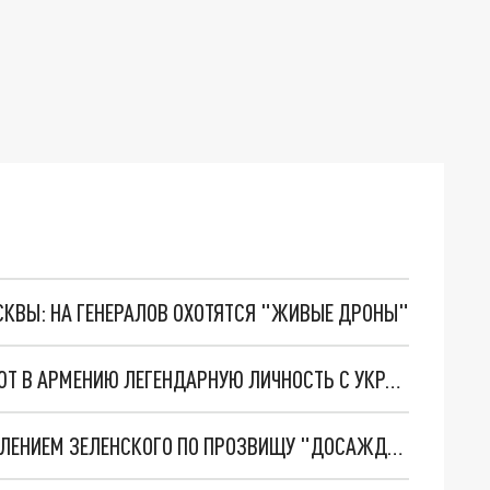
ОСКВЫ: НА ГЕНЕРАЛОВ ОХОТЯТСЯ "ЖИВЫЕ ДРОНЫ"
СМЕНА “ТРОЯНСКОГО КОНЯ”: США ОТПРАВЛЯЮТ В АРМЕНИЮ ЛЕГЕНДАРНУЮ ЛИЧНОСТЬ С УКРАИНЫ. НАДОЛГО
В БРИТАНИИ РАЗГНЕВАНЫ НЕУМЕСТНЫМ ПОЯВЛЕНИЕМ ЗЕЛЕНСКОГО ПО ПРОЗВИЩУ "ДОСАЖДАЮЩАЯ СЫПЬ": "УЖЕ БЕСИШЬ!"