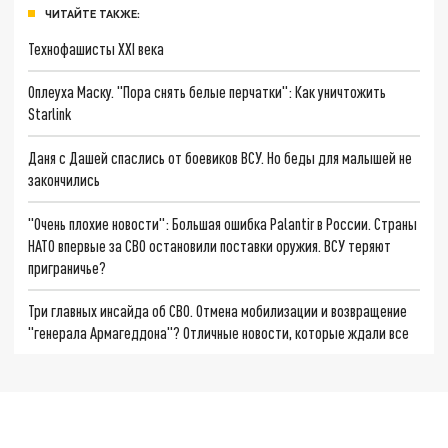
ЧИТАЙТЕ ТАКЖЕ:
Технофашисты XXI века
Оплеуха Маску. "Пора снять белые перчатки": Как уничтожить
Starlink
Даня с Дашей спаслись от боевиков ВСУ. Но беды для малышей не
закончились
"Очень плохие новости": Большая ошибка Palantir в России. Страны
НАТО впервые за СВО остановили поставки оружия. ВСУ теряют
приграничье?
Три главных инсайда об СВО. Отмена мобилизации и возвращение
"генерала Армагеддона"? Отличные новости, которые ждали все