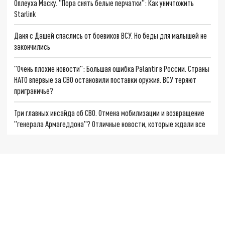
Оплеуха Маску. "Пора снять белые перчатки": Как уничтожить
Starlink
Даня с Дашей спаслись от боевиков ВСУ. Но беды для малышей не
закончились
"Очень плохие новости": Большая ошибка Palantir в России. Страны
НАТО впервые за СВО остановили поставки оружия. ВСУ теряют
приграничье?
Три главных инсайда об СВО. Отмена мобилизации и возвращение
"генерала Армагеддона"? Отличные новости, которые ждали все