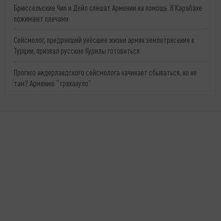
Брюссельские Чип и Дейл спешат Армении на помощь. В Карабахе
пожимают плечами
Сейсмолог, предрекший унёсшее жизни армян землетрясение в
Турции, призвал русские Курилы готовиться
Прогноз нидерландского сейсмолога начинает сбываться, но не
там? Армению “тряхануло”