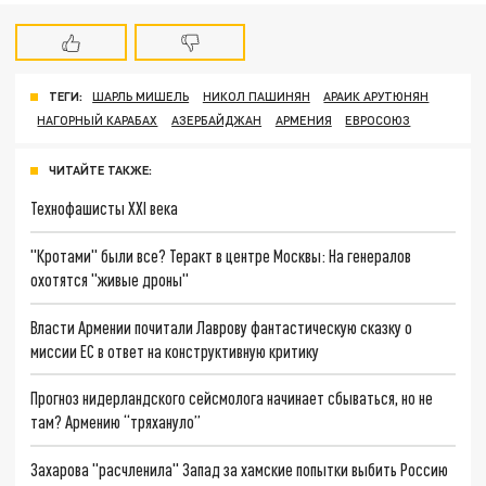
ТЕГИ:
ШАРЛЬ МИШЕЛЬ
НИКОЛ ПАШИНЯН
АРАИК АРУТЮНЯН
НАГОРНЫЙ КАРАБАХ
АЗЕРБАЙДЖАН
АРМЕНИЯ
ЕВРОСОЮЗ
ЧИТАЙТЕ ТАКЖЕ:
Технофашисты XXI века
"Кротами" были все? Теракт в центре Москвы: На генералов
охотятся "живые дроны"
Власти Армении почитали Лаврову фантастическую сказку о
миссии ЕС в ответ на конструктивную критику
Прогноз нидерландского сейсмолога начинает сбываться, но не
там? Армению “тряхануло”
Захарова "расчленила" Запад за хамские попытки выбить Россию