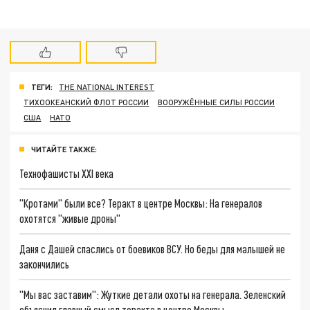
ТЕГИ:
THE NATIONAL INTEREST
ТИХООКЕАНСКИЙ ФЛОТ РОССИИ
ВООРУЖЁННЫЕ СИЛЫ РОССИИ
США
НАТО
ЧИТАЙТЕ ТАКЖЕ:
Технофашисты XXI века
"Кротами" были все? Теракт в центре Москвы: На генералов
охотятся "живые дроны"
Даня с Дашей спаслись от боевиков ВСУ. Но беды для малышей не
закончились
"Мы вас заставим": Жуткие детали охоты на генерала. Зеленский
объяснил главный смысл теракта в центре Москвы