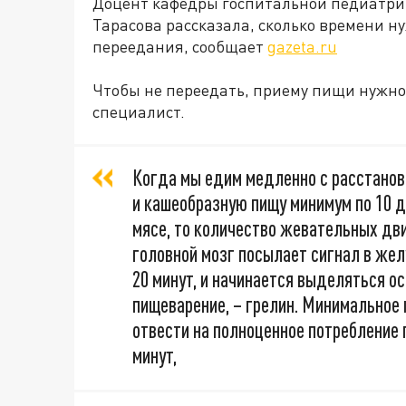
Доцент кафедры госпитальной педиатрии
Тарасова рассказала, сколько времени н
переедания, сообщает
gazeta.ru
Чтобы не переедать, приему пищи нужно
специалист.
Когда мы едим медленно с расстано
и кашеобразную пищу минимум по 10 д
мясе, то количество жевательных дв
головной мозг посылает сигнал в же
20 минут, и начинается выделяться о
пищеварение, – грелин. Минимальное
отвести на полноценное потребление п
минут,