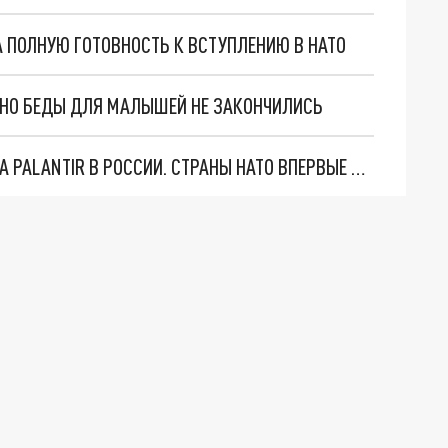
 ПОЛНУЮ ГОТОВНОСТЬ К ВСТУПЛЕНИЮ В НАТО
. НО БЕДЫ ДЛЯ МАЛЫШЕЙ НЕ ЗАКОНЧИЛИСЬ
"ОЧЕНЬ ПЛОХИЕ НОВОСТИ": БОЛЬШАЯ ОШИБКА PALANTIR В РОССИИ. СТРАНЫ НАТО ВПЕРВЫЕ ЗА СВО ОСТАНОВИЛИ ПОСТАВКИ ОРУЖИЯ. ВСУ ТЕРЯЮТ ПРИГРАНИЧЬЕ?