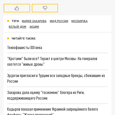
ТЕГИ:
МАРИЯ ЗАХАРОВА
МИД РОССИИ
МОСБИРЖА
БЕЛЫЙ ДОМ
АКЦИИ
ЧИТАЙТЕ ТАКЖЕ:
Технофашисты XXI века
"Кротами" были все? Теракт в центре Москвы: На генералов
охотятся "живые дроны"
Эрдоган пригласил в Турцию все западные бренды, сбежавшие из
России
Захарова дала оценку "госизмене” блогера из Риги,
поддерживающего Россию
Кадыров показал применение Украиной запрещённого белого
фосфора: “Ждите провокаций”