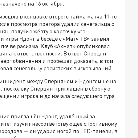
назначено на 16 октября.
зошла в концовке второго тайма матча 11-го
осле просмотра повтора удалил сенегальца с
рцян получил жёлтую карточку «за
 игры Ндонг в беседе с «Матч ТВ» заявил,
а почве расизма. Клуб «Ахмат» опубликовал
яна к ответственности. В ответ Сперцян
верг обвинения и пообещал доказать, в том
совал сенегальцу расистских высказываний.
 инцидент между Сперцяном и Ндонгом не на
, поскольку Сперцян приглашён в сборную
ращении игрока и до начала следующего тура
ание приглашён Ндонг, удалённый за
митет изучит несоответствующее спортивному
ородова — он ударил ногой по LED‑панели, в