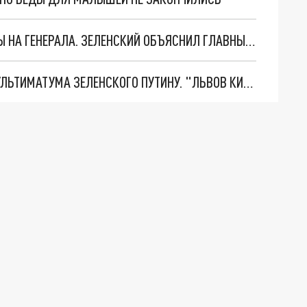
"МЫ ВАС ЗАСТАВИМ": ЖУТКИЕ ДЕТАЛИ ОХОТЫ НА ГЕНЕРАЛА. ЗЕЛЕНСКИЙ ОБЪЯСНИЛ ГЛАВНЫЙ СМЫСЛ ТЕРАКТА В ЦЕНТРЕ МОСКВЫ
НОВОЕ МАСШТАБНЕЙШЕЕ НАСТУПЛЕНИЕ. ТРИ УЛЬТИМАТУМА ЗЕЛЕНСКОГО ПУТИНУ. "ЛЬВОВ КИМА" ПОСТАВЯТ НА ПВО? ГЛОБАЛЬНЫЙ ПРОРЫВ ПОД ЗАПОРОЖЬЕМ