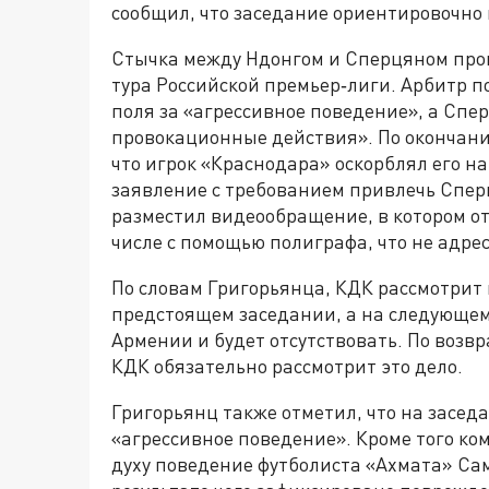
сообщил, что заседание ориентировочно 
Стычка между Ндонгом и Сперцяном прои
тура Российской премьер‑лиги. Арбитр п
поля за «агрессивное поведение», а Спе
провокационные действия». По окончании
что игрок «Краснодара» оскорблял его н
заявление с требованием привлечь Сперц
разместил видеообращение, в котором от
числе с помощью полиграфа, что не адре
По словам Григорьянца, КДК рассмотрит
предстоящем заседании, а на следующем
Армении и будет отсутствовать. По возв
КДК обязательно рассмотрит это дело.
Григорьянц также отметил, что на засед
«агрессивное поведение». Кроме того ко
духу поведение футболиста «Ахмата» Сам