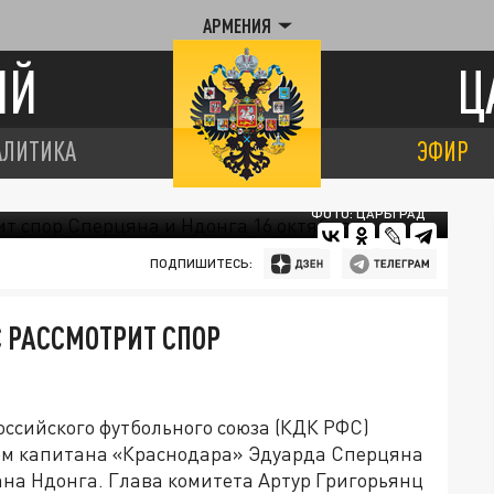
АРМЕНИЯ
ИЙ
Ц
АЛИТИКА
ЭФИР
ФОТО: ЦАРЬГРАД
ПОДПИШИТЕСЬ:
С РАССМОТРИТ СПОР
сийского футбольного союза (КДК РФС)
ием капитана «Краснодара» Эдуарда Сперцяна
ана Ндонга. Глава комитета Артур Григорьянц