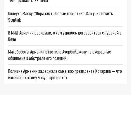
Технофашисты XXI века
Оплеуха Маску. "Пора снять белые перчатки": Как уничтожить
Starlink
В МИД Армении раскрыли, о чём удалось договориться с Турцией в
Вене
Минобороны Армении ответило Азербайджану на очередные
обвинения в обстреле его позиций
Полиция Армении задержала сына экс-президента Кочаряна — что
известно к этому часу о протестах