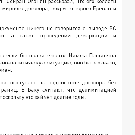
" Сейран Оганян рассказал, что его коллеги
 мирного договора, вокруг которого Ереван и
документе ничего не говорится о выводе ВС
ии, а также проведении демаркации и
что если бы правительство Никола Пашиняна
нно-политическую ситуацию, оно бы осознало,
бман.
она выступает за подписание договора без
границ. В Баку считают, что делимитацией
поскольку это займёт долгие годы.
е интересные и важные новости Армении в