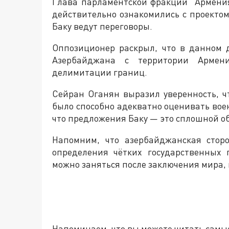
Глава парламентской фракции "Армения
действительно ознакомились с проектом
Баку ведут переговоры.
Оппозиционер раскрыл, что в данном 
Азербайджана с территории Армен
делимитации границ.
Сейран Оганян выразил уверенность, 
было способно адекватно оценивать вое
что предложения Баку — это сплошной о
Напомним, что азербайджанская стор
определения чётких государственных 
можно заняться после заключения мира, 
Напоминаем, что вы можете читать самы