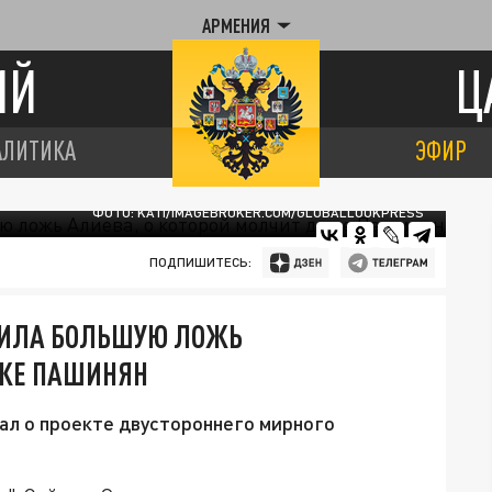
АРМЕНИЯ
ИЙ
Ц
АЛИТИКА
ЭФИР
ФОТО: KATI/IMAGEBROKER.COM/GLOBALLOOKPRESS
ПОДПИШИТЕСЬ:
ЧИЛА БОЛЬШУЮ ЛОЖЬ
АЖЕ ПАШИНЯН
знал о проекте двустороннего мирного