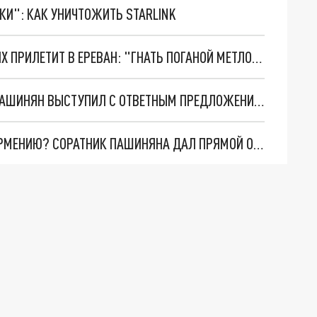
ТКИ": КАК УНИЧТОЖИТЬ STARLINK
АРМЯНЕ ПРИШЛИ В УЖАС, УЗНАВ, КТО НА ДНЯХ ПРИЛЕТИТ В ЕРЕВАН: "ГНАТЬ ПОГАНОЙ МЕТЛОЙ!"
АЛИЕВ ЗАХОТЕЛ ЛИШИТЬ АРМЕНИЮ АРМИИ: ПАШИНЯН ВЫСТУПИЛ С ОТВЕТНЫМ ПРЕДЛОЖЕНИЕМ
ГОТОВИТ ЛИ АЗЕРБАЙДЖАН НАПАДЕНИЕ НА АРМЕНИЮ? СОРАТНИК ПАШИНЯНА ДАЛ ПРЯМОЙ ОТВЕТ