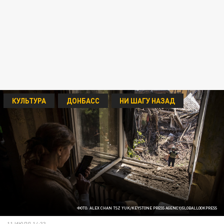
КУЛЬТУРА
ДОНБАСС
НИ ШАГУ НАЗАД
ФОТО: ALEX CHAN TSZ YUK/KEYSTONE PRESS AGENCY/GLOBALLOOKPRESS
11 ИЮЛЯ 14:33