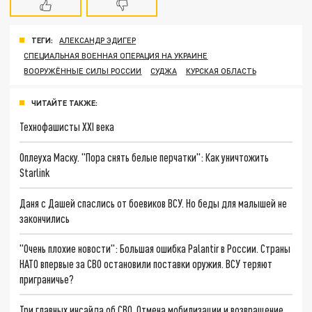
ТЕГИ:
АЛЕКСАНДР ЭДИГЕР
СПЕЦИАЛЬНАЯ ВОЕННАЯ ОПЕРАЦИЯ НА УКРАИНЕ
ВООРУЖЁННЫЕ СИЛЫ РОССИИ
СУДЖА
КУРСКАЯ ОБЛАСТЬ
ЧИТАЙТЕ ТАКЖЕ:
Технофашисты XXI века
Оплеуха Маску. "Пора снять белые перчатки": Как уничтожить
Starlink
Даня с Дашей спаслись от боевиков ВСУ. Но беды для малышей не
закончились
"Очень плохие новости": Большая ошибка Palantir в России. Страны
НАТО впервые за СВО остановили поставки оружия. ВСУ теряют
приграничье?
Три главных инсайда об СВО. Отмена мобилизации и возвращение