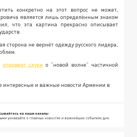
ветить конкретно на этот вопрос не может,
ировича является лишь определённым знаком
ил, что эта картина прекрасно описывает
ударств.
ая сторона не вернёт одежду русского лидера,
роблем.
в
опроверг слухи
о “новой волне” частичной
е интересные и важные новости Армении в
сывайтесь на наши каналы
ыми узнавайте о главных новостях и важнейших событиях дня.