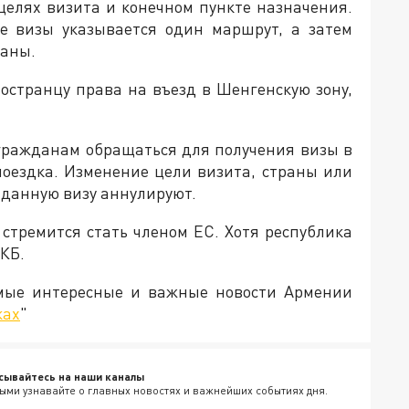
целях визита и конечном пункте назначения.
ие визы указывается один маршрут, а затем
ланы.
остранцу права на въезд в Шенгенскую зону,
 гражданам обращаться для получения визы в
поездка. Изменение цели визита, страны или
ыданную визу аннулируют.
стремится стать членом ЕС. Хотя республика
КБ.
амые интересные и важные новости Армении
ках
"
сывайтесь на наши каналы
ыми узнавайте о главных новостях и важнейших событиях дня.