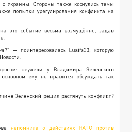
а с Украины. Стороны также коснулись темы
также попытки урегулирования конфликта на
 на это событие весьма возмущённо, задав
ов.
ма
?" — поинтересовалась Lusifa33, которую
Новости.
просом: неужели у Владимира Зеленского
 основном ему не нравится обсуждать так
ичине Зеленский решил растянуть конфликт?
рова
напомнила о действиях НАТО против