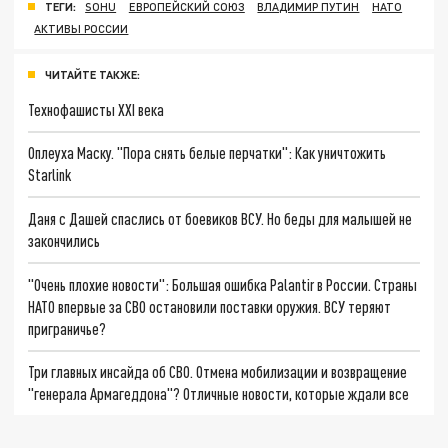
ТЕГИ:
SOHU
ЕВРОПЕЙСКИЙ СОЮЗ
ВЛАДИМИР ПУТИН
НАТО
АКТИВЫ РОССИИ
ЧИТАЙТЕ ТАКЖЕ:
Технофашисты XXI века
Оплеуха Маску. "Пора снять белые перчатки": Как уничтожить
Starlink
Даня с Дашей спаслись от боевиков ВСУ. Но беды для малышей не
закончились
"Очень плохие новости": Большая ошибка Palantir в России. Страны
НАТО впервые за СВО остановили поставки оружия. ВСУ теряют
приграничье?
Три главных инсайда об СВО. Отмена мобилизации и возвращение
"генерала Армагеддона"? Отличные новости, которые ждали все