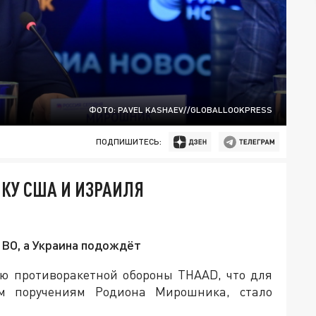
ФОТО: PAVEL KASHAEV//GLOBALLOOKPRESS
ПОДПИШИТЕСЬ:
КУ США И ИЗРАИЛЯ
ВО, а Украина подождёт
ю противоракетной обороны THAAD, что для
м поручениям Родиона Мирошника, стало