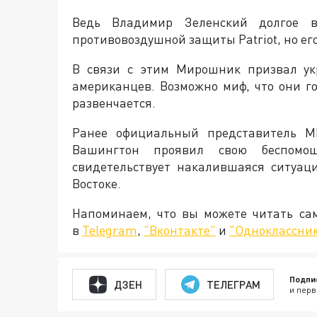
Ведь Владимир Зеленский долгое в
противовоздушной защиты Patriot, но его
В связи с этим Мирошник призвал ук
американцев. Возможно миф, что они г
развенчается.
Ранее официальный представитель М
Вашингтон проявил свою беспомо
свидетельствует накалившаяся ситуац
Востоке.
Напоминаем, что вы можете читать с
в
Telegram
,
"Вконтакте"
и
"Одноклассни
Подпи
ДЗЕН
ТЕЛЕГРАМ
и перв