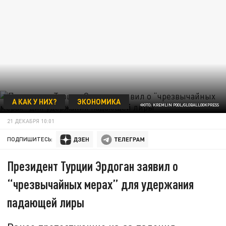
А КАК У НИХ?
ЭКОНОМИКА
ФОТО: KREMLIN POOL/GLOBALLOOKPRESS
21 ДЕКАБРЯ 10:01
ПОДПИШИТЕСЬ:
Президент Турции Эрдоган заявил о
“чрезвычайных мерах” для удержания
падающей лиры