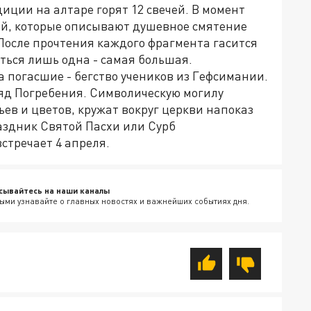
иции на алтаре горят 12 свечей. В момент
ий, которые описывают душевное смятение
После прочтения каждого фрагмента гасится
ться лишь одна - самая большая.
а погасшие - бегство учеников из Гефсимании.
яд Погребения. Символическую могилу
ьев и цветов, кружат вокруг церкви напоказ
аздник Святой Пасхи или Сурб
стречает 4 апреля.
сывайтесь на наши каналы
ыми узнавайте о главных новостях и важнейших событиях дня.