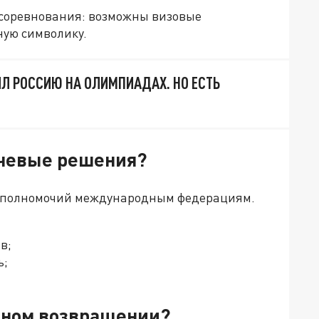
 соревнования: возможны визовые
ную символику.
Л РОССИЮ НА ОЛИМПИАДАХ. НО ЕСТЬ
ючевые решения?
ь полномочий международным федерациям.
ов;
ь;
олном возвращении?